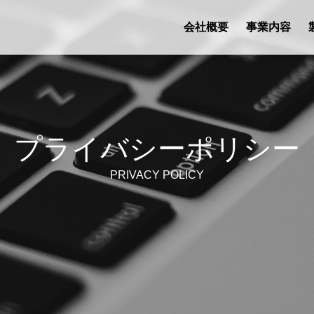
会社概要
事業内容
ABOUT
天然調味料の製造・販売
原料系エキス
原料系
PRODUCT
会社案内
環境への取り組
SERVICE
食用油脂
業務用スープ
たれ
食肉加工品
プライバシーポリシー
PRIVACY POLICY